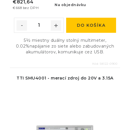
€821,64
Na objednávku
€668 bez DPH
DO KOŠÍKA
5½ miestny duálny stolný multimeter,
0.02%napájanie zo siete alebo zabudovaných
akumulátorov, komunikuje cez USB.
Kód:
58122-0900
TTI SMU4001 - merací zdroj do 20V a 3.15A