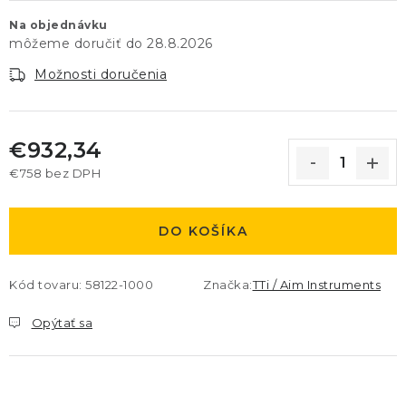
Na objednávku
28.8.2026
Možnosti doručenia
€932,34
€758 bez DPH
Jednotková cena:
DO KOŠÍKA
Kód tovaru:
58122-1000
Značka:
TTi / Aim Instruments
Opýtať sa