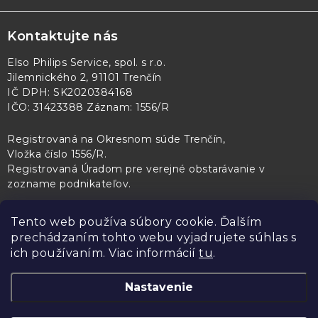
Kontaktujte nás
Elso Philips Service, spol. s r.o.
Jilemnického 2, 91101 Trenčín
IČ DPH: SK2020384168
IČO: 31423388 Záznam: 1556/R
Registrovaná na Okresnom súde Trenčín,
Vložka číslo 1556/R
.
Registrovaná Úradom pre verejné obstarávanie v
zozname podnikateľov
.
Tento web používa súbory cookie. Ďalším
prechádzaním tohto webu vyjadrujete súhlas s
PL Servis
Kontroltech
Technický skúšobný ústav Piešťany
ich používaním. Viac informácií
tu
.
Nastavenie