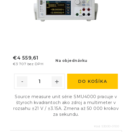
€4 559,61
Na objednávku
€3 707 bez DPH
DO KOŠÍKA
Source measure unit série SMU4000 pracuje v
štyroch kvadrantoch ako zdroj a multimeter v
rozsahu ±21 V / ±3.15A. Zmena až 50 000 krokov
za sekundu.
Kód:
53000-0100