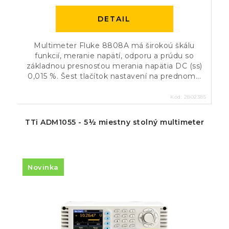
DETAIL
Multimeter Fluke 8808A má širokoú škálu
funkcií, meranie napätí, odporu a prúdu so
základnou presnosťou merania napätia DC (ss)
0,015 %. Šest tlačítok nastavení na prednom...
Kód:
2802385
TTi ADM1055 - 5½ miestny stolný multimeter
Novinka