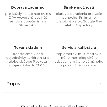
Doprava zadarmo
Široké možnosti
pre každý nákup nad 80€ s
platby a doručenia pre vaše
DPH vytvorený cez náš
pohodlie. Prijímame
eshop s doručením na
platobné karty, Google Pay
Slovensko.
alebo Apple Pay.
Tovar skladom
Servis a kalibrácia
odosielame v deň
teplomerov, multimetrov a
objednávky kuriérom SPS
iného metrologického
alebo službou Packeta
vybavenia vrátane záručného
(objednávky do 13:00).
a pozáručného servisu.
Popis