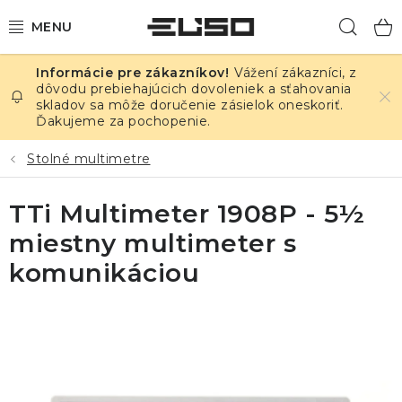
Prejsť
Hľad
na
obsah
Vážení zákazníci, z
ELEKTRINA
dôvodu prebiehajúcich dovoleniek a sťahovania
skladov sa môže doručenie zásielok oneskoriť.
Ďakujeme za pochopenie.
TEPLOTA A VLHKOSŤ
Stolné multimetre
TLAK A ÚNIKY
TTi Multimeter 1908P - 5½
ZÁZNAMNÍKY
miestny multimeter s
KALIBRÁCIA
komunikáciou
TLAČ DPS
OSTATNÉ