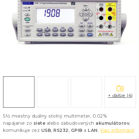
KONTAKTY
BLOG
ZNAČKY
Obchodné podmienky
GDPR
Slovník pojmov
+ ďalšie (4)
5½ miestny duálny stolný multimeter, 0.02%
napájanie zo
siete
alebo zabudovaných
akumulátorov
,
komunikuje cez
USB
,
RS232
,
GPIB
a
LAN
.
Viac informácií