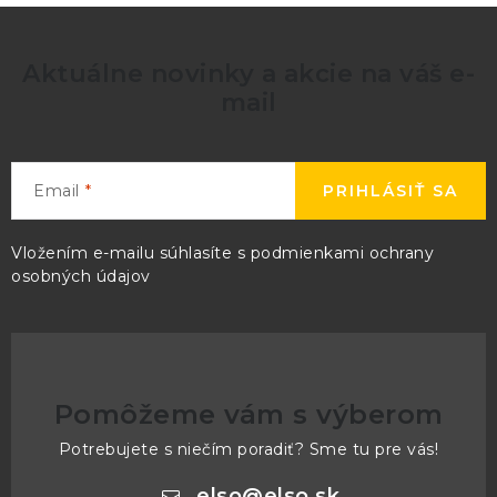
Aktuálne novinky a akcie na váš e-
mail
Email
PRIHLÁSIŤ SA
Vložením e-mailu súhlasíte s
podmienkami ochrany
osobných údajov
Pomôžeme vám s výberom
Potrebujete s niečím poradiť? Sme tu pre vás!
elso
@
elso.sk