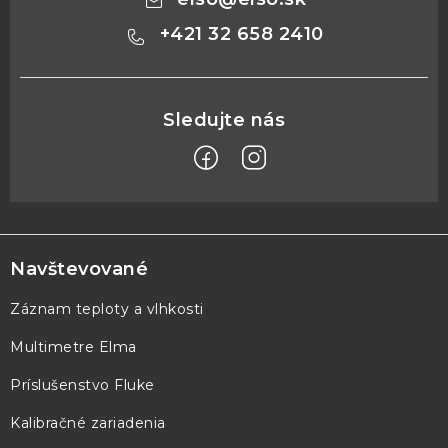
+421 32 658 2410
Z
á
p
Navštevované
ä
Záznam teploty a vlhkosti
t
Multimetre Elma
i
e
Príslušenstvo Fluke
Kalibračné zariadenia