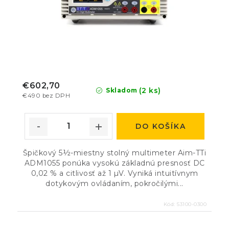
€602,70
(2 ks)
Skladom
€490 bez DPH
DO KOŠÍKA
Špičkový 5½-miestny stolný multimeter Aim-TTi
ADM1055 ponúka vysokú základnú presnosť DC
0,02 % a citlivosť až 1 µV. Vyniká intuitívnym
dotykovým ovládaním, pokročilými...
Kód:
53100-0300